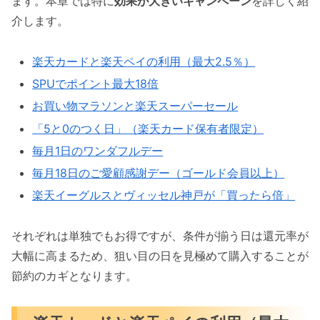
ます。本章では特に
効果が大きいキャンペーン
を詳しく紹
介します。
楽天カードと楽天ペイの利用（最大2.5％）
SPUでポイント最大18倍
お買い物マラソンと楽天スーパーセール
「5と0のつく日」（楽天カード保有者限定）
毎月1日のワンダフルデー
毎月18日のご愛顧感謝デー（ゴールド会員以上）
楽天イーグルスとヴィッセル神戸が「買ったら倍」
それぞれは単独でもお得ですが、条件が揃う日は還元率が
大幅に高まるため、狙い目の日を見極めて購入することが
節約のカギとなります。