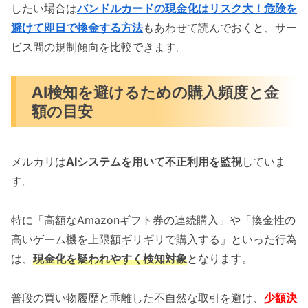
したい場合は
バンドルカードの現金化はリスク大！危険を
避けて即日で換金する方法
もあわせて読んでおくと、サー
ビス間の規制傾向を比較できます。
AI検知を避けるための購入頻度と金
額の目安
メルカリは
AIシステムを用いて不正利用を監視
していま
す。
特に「高額なAmazonギフト券の連続購入」や「換金性の
高いゲーム機を上限額ギリギリで購入する」といった行為
は、
現金化を疑われやすく検知対象
となります。
普段の買い物履歴と乖離した不自然な取引を避け、
少額決