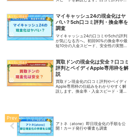
リット・デメリット、利用規約のリスク
まで詳しく紹介しています。
マイキャッシュ24の現金化はヤ
あと払い現金化
バい？5ch口コミ評判・換金率を
調査
マイキャッシュ24の口コミや5chの評判
が気になる方へ。初回90%の換金率や最
短10分の入金スピード、安全性の実態を
公式情報と利用者の声から徹底検証。注
意点まで網羅し利用判断をサポートしま
す。
買取ドンの現金化は安全？口コミ
あと払い現金化
評判とペイディApple専用枠を解
説
買取ドン現金化の口コミ評判やペイディ
Apple専用枠の仕組みをわかりやすく解
説します。換金率・入金スピード・運営
情報まで網羅し、安全に利用を検討でき
る判断材料がそろう実用的な内容です。
アトネ（atone）即日現金化の手順を公
開！カード発行や審査も調査