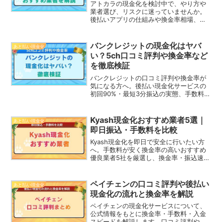
アトカラの現金化を検討中で、やり方や
業者選び、リスクに迷っていませんか。
後払いアプリの仕組みや換金率相場、優
良業者の見分け方、規約違反リスクや審
査落ち時の代替策まで金融専門ライター
が整理します。
バンクレジットの現金化はヤバ
あと払い現金化
い？5ch口コミ評判や換金率など
を徹底検証
バンクレジットの口コミ評判や換金率が
気になる方へ。後払い現金化サービスの
初回90%・最短3分振込の実態、手数料や
注意点まで、利用前に押さえたいポイン
トを具体的な数値で丁寧に解説します。
Kyash現金化おすすめ業者5選｜
あと払い現金化
即日振込・手数料を比較
Kyash現金化を即日で安全に行いたい方
へ。手数料が安く換金率の高いおすすめ
優良業者5社を厳選し、換金率・振込速度
を一覧表で比較しました。利用手順や注
意点もわかりやすく解説しています。
ペイチェンの口コミ評判や後払い
あと払い現金化
現金化の流れと換金率を解説
ペイチェンの現金化サービスについて、
公式情報をもとに換金率・手数料・入金
スピードを解説します。口コミ評判やメ