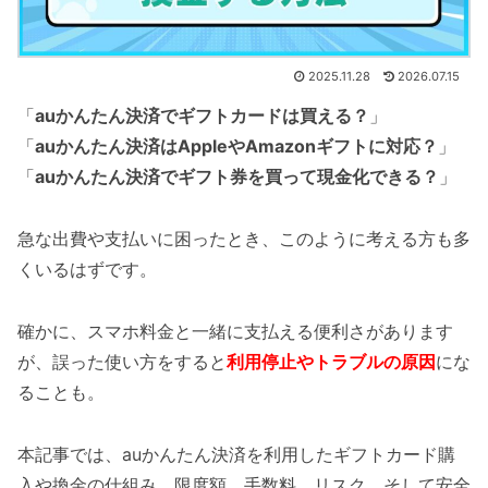
2025.11.28
2026.07.15
「
auかんたん決済でギフトカードは買える？
」
「
auかんたん決済はAppleやAmazonギフトに対応？
」
「
auかんたん決済でギフト券を買って現金化できる？
」
急な出費や支払いに困ったとき、このように考える方も多
くいるはずです。
確かに、スマホ料金と一緒に支払える便利さがあります
が、誤った使い方をすると
利用停止やトラブルの原因
にな
ることも。
本記事では、auかんたん決済を利用したギフトカード購
入や換金の仕組み、限度額、手数料、リスク、そして安全