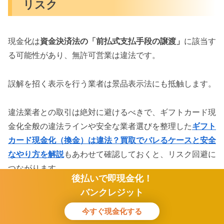
リスク
現金化は
資金決済法の「前払式支払手段の譲渡」
に該当す
る可能性があり、無許可営業は違法です。
誤解を招く表示を行う業者は景品表示法にも抵触します。
違法業者との取引は絶対に避けるべきで、ギフトカード現
金化全般の違法ラインや安全な業者選びを整理した
ギフト
カード現金化（換金）は違法？買取でバレるケースと安全
なやり方を解説
もあわせて確認しておくと、リスク回避に
つながります。
後払いで即現金化！
バンクレジット
第三者業者を介した現金化が危険な
今すぐ現金化する
理由
ホーム
検索
トップ
サイドバー