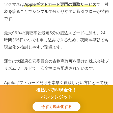
ソクマネは
Appleギフトカード専門の買取サービス
で、対
象を絞ることでシンプルで分かりやすい取引フローが特徴
です。
最大96％の買取率と最短5分の振込スピードに加え、24
時間365日いつでも申し込みできるため、夜間や早朝でも
現金化を検討しやすい環境です。
運営は大阪府公安委員会の古物商許可を受けた株式会社プ
リズムワールドで、安全性にも配慮されています。
Appleギフトカードだけを素早く買取したい方にとって検
討しやすい選択肢です。
後払いで即現金化！
バンクレジット
今すぐ現金化する
ソクマネで換金する
ホーム
検索
トップ
サイドバー