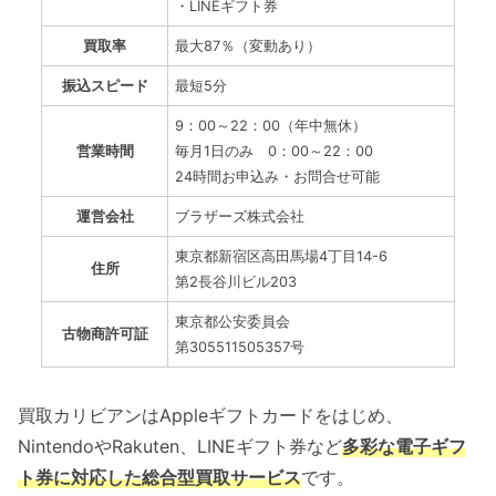
・LINEギフト券
買取率
最大87％（変動あり）
振込スピード
最短5分
9：00～22：00（年中無休）
営業時間
毎月1日のみ 0：00～22：00
24時間お申込み・お問合せ可能
運営会社
ブラザーズ株式会社
東京都新宿区高田馬場4丁目14-6
住所
第2長谷川ビル203
東京都公安委員会
古物商許可証
第305511505357号
買取カリビアンはAppleギフトカードをはじめ、
NintendoやRakuten、LINEギフト券など
多彩な電子ギフ
ト券に対応した総合型買取サービス
です。