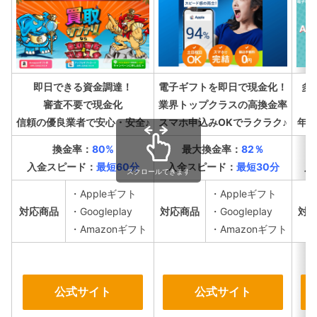
即日できる資金調達！
電子ギフトを即日で現金化！
多
審査不要で現金化
業界トップクラスの高換金率
信頼の優良業者で安心・安全♪
スマホ申込みOKでラクラク♪
年中
換金率：
80%
最大換金率：
82
％
入金スピード：
最短60分
入金スピード：
最短30分
入
スクロールできます
・Appleギフト
・Appleギフト
対応商品
・Googleplay
対応商品
・Googleplay
対
・Amazonギフト
・Amazonギフト
公式サイト
公式サイト