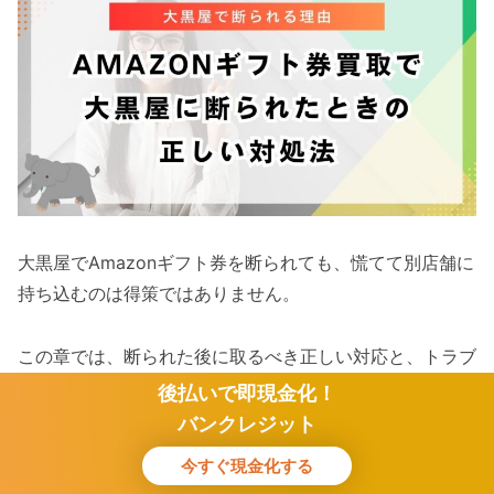
大黒屋でAmazonギフト券を断られても、慌てて別店舗に
持ち込むのは得策ではありません。
この章では、断られた後に取るべき正しい対応と、トラブ
ルを防ぐための注意点を解説します。
後払いで即現金化！
バンクレジット
焦って他店舗に持ち込まないほうがいい理由
今すぐ現金化する
トラブルを防ぐためのチェックリスト
ホーム
検索
トップ
サイドバー